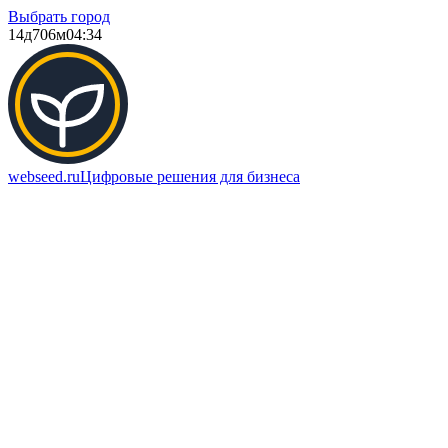
Выбрать город
14д
706м
04:34
webseed.ru
Цифровые решения для бизнеса