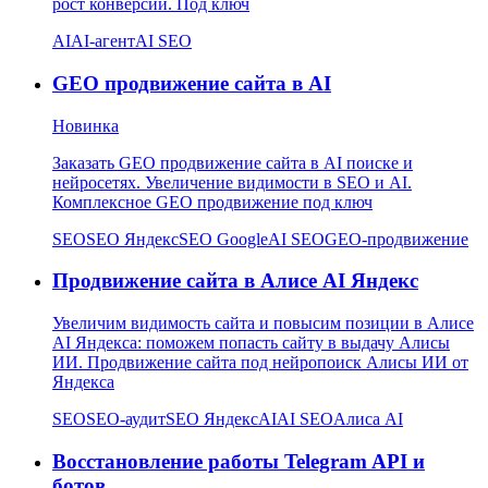
рост конверсии. Под ключ
AI
AI-агент
AI SEO
GEO продвижение сайта в AI
Новинка
Заказать GEO продвижение сайта в AI поиске и
нейросетях. Увеличение видимости в SEO и AI.
Комплексное GEO продвижение под ключ
SEO
SEO Яндекс
SEO Google
AI SEO
GEO-продвижение
Продвижение сайта в Алисе AI Яндекс
Увеличим видимость сайта и повысим позиции в Алисе
AI Яндекса: поможем попасть сайту в выдачу Алисы
ИИ. Продвижение сайта под нейропоиск Алисы ИИ от
Яндекса
SEO
SEO-аудит
SEO Яндекс
AI
AI SEO
Алиса AI
Восстановление работы Telegram API и
ботов