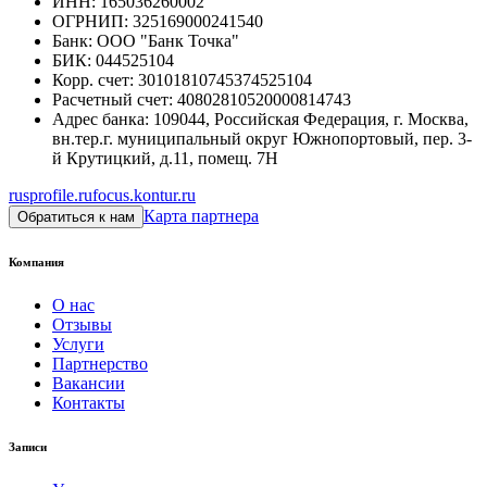
ИНН
:
165036260002
ОГРНИП
:
325169000241540
Банк
:
ООО "Банк Точка"
БИК
:
044525104
Корр. счет
:
30101810745374525104
Расчетный счет
:
40802810520000814743
Адрес банка
:
109044, Российская Федерация, г. Москва,
вн.тер.г. муниципальный округ Южнопортовый, пер. 3-
й Крутицкий, д.11, помещ. 7Н
rusprofile.ru
focus.kontur.ru
Карта партнера
Обратиться к нам
Компания
О нас
Отзывы
Услуги
Партнерство
Вакансии
Контакты
Записи