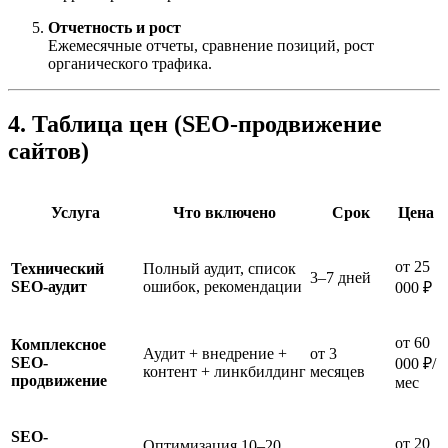
Отчетность и рост
Ежемесячные отчеты, сравнение позиций, рост
органического трафика.
4. Таблица цен (SEO-продвижение
сайтов)
Услуга
Что включено
Срок
Цена
от 25
Технический
Полный аудит, список
3–7 дней
SEO-аудит
ошибок, рекомендации
000 ₽
от 60
Комплексное
Аудит + внедрение +
от 3
SEO-
000 ₽/
контент + линкбилдинг
месяцев
продвижение
мес
SEO-
от 20
Оптимизация 10–20