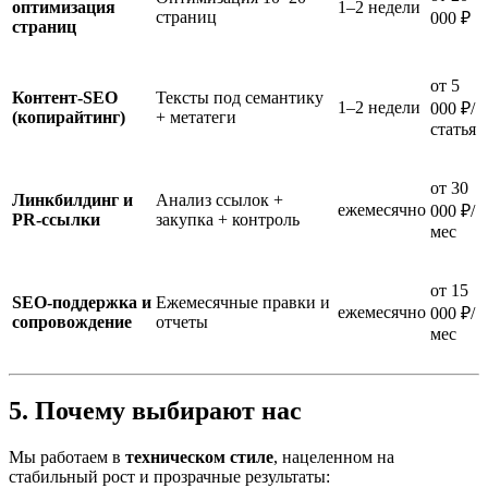
оптимизация
1–2 недели
страниц
000 ₽
страниц
от 5
Контент-SEO
Тексты под семантику
1–2 недели
000 ₽/
(копирайтинг)
+ метатеги
статья
от 30
Линкбилдинг и
Анализ ссылок +
ежемесячно
000 ₽/
PR-ссылки
закупка + контроль
мес
от 15
SEO-поддержка и
Ежемесячные правки и
ежемесячно
000 ₽/
сопровождение
отчеты
мес
5. Почему выбирают нас
Мы работаем в
техническом стиле
, нацеленном на
стабильный рост и прозрачные результаты: