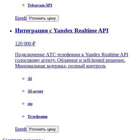
Telegram API
Бриф
Уточнить цену
Интеграция с Yandex Realtime API
120 000 ₽
Подключение АТС телефонии к Yandex Realtime API
голосовому агенту. Облачное и self-hosted решение.
Минимальная задержка, полный контроль
AI
AI-агент
sip
Телефония
Бриф
Уточнить цену