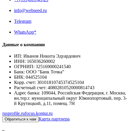
info@webseed.ru
Telegram
WhatsApp*
Данные о компании
ИП
:
Иванов Никита Эдуардович
ИНН
:
165036260002
ОГРНИП
:
325169000241540
Банк
:
ООО "Банк Точка"
БИК
:
044525104
Корр. счет
:
30101810745374525104
Расчетный счет
:
40802810520000814743
Адрес банка
:
109044, Российская Федерация, г. Москва,
вн.тер.г. муниципальный округ Южнопортовый, пер. 3-
й Крутицкий, д.11, помещ. 7Н
rusprofile.ru
focus.kontur.ru
Карта партнера
Обратиться к нам