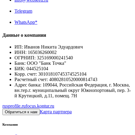
Telegram
WhatsApp*
Данные о компании
ИП
:
Иванов Никита Эдуардович
ИНН
:
165036260002
ОГРНИП
:
325169000241540
Банк
:
ООО "Банк Точка"
БИК
:
044525104
Корр. счет
:
30101810745374525104
Расчетный счет
:
40802810520000814743
Адрес банка
:
109044, Российская Федерация, г. Москва,
вн.тер.г. муниципальный округ Южнопортовый, пер. 3-
й Крутицкий, д.11, помещ. 7Н
rusprofile.ru
focus.kontur.ru
Карта партнера
Обратиться к нам
Компания