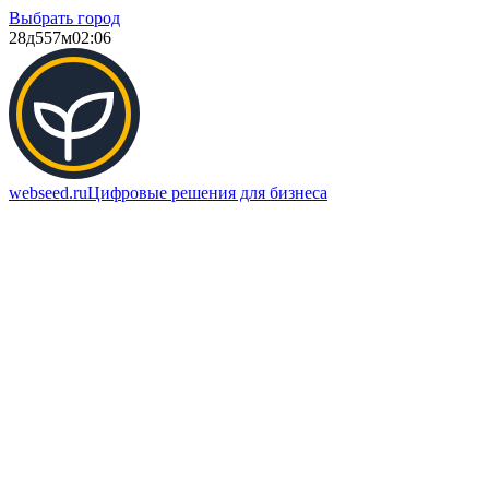
Выбрать город
28д
557м
02:06
webseed.ru
Цифровые решения для бизнеса