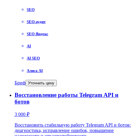
SEO
SEO-аудит
SEO Яндекс
AI
AI SEO
Алиса AI
Бриф
Уточнить цену
Восстановление работы Telegram API и
ботов
3 000 ₽
Восстановить стабильную работу Telegram API и ботов:
диагностика, исправление ошибок, повышение
надежности и отказоустойчивости