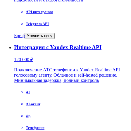
API интеграции
Telegram API
Бриф
Уточнить цену
Интеграция с Yandex Realtime API
120 000 ₽
Подключение АТС телефонии к Yandex Realtime API
голосовому агенту. Облачное и self-hosted решение.
Минимальная задержка, полный контроль
AI
AI-агент
sip
Телефония