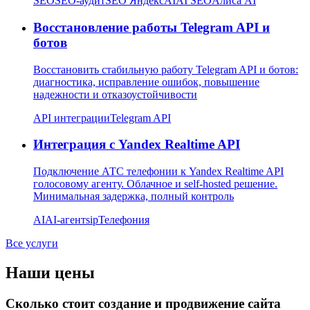
SEO
SEO-аудит
SEO Яндекс
AI
AI SEO
Алиса AI
Восстановление работы Telegram API и
ботов
Восстановить стабильную работу Telegram API и ботов:
диагностика, исправление ошибок, повышение
надежности и отказоустойчивости
API интеграции
Telegram API
Интеграция с Yandex Realtime API
Подключение АТС телефонии к Yandex Realtime API
голосовому агенту. Облачное и self-hosted решение.
Минимальная задержка, полный контроль
AI
AI-агент
sip
Телефония
Все услуги
Наши цены
Сколько стоит создание и продвижение сайта