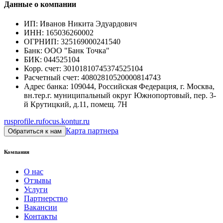
Данные о компании
ИП
:
Иванов Никита Эдуардович
ИНН
:
165036260002
ОГРНИП
:
325169000241540
Банк
:
ООО "Банк Точка"
БИК
:
044525104
Корр. счет
:
30101810745374525104
Расчетный счет
:
40802810520000814743
Адрес банка
:
109044, Российская Федерация, г. Москва,
вн.тер.г. муниципальный округ Южнопортовый, пер. 3-
й Крутицкий, д.11, помещ. 7Н
rusprofile.ru
focus.kontur.ru
Карта партнера
Обратиться к нам
Компания
О нас
Отзывы
Услуги
Партнерство
Вакансии
Контакты