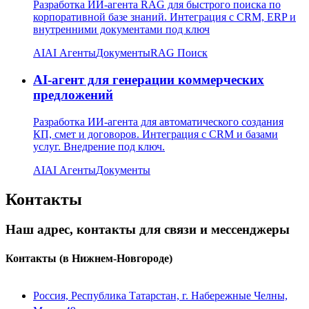
Разработка ИИ-агента RAG для быстрого поиска по
корпоративной базе знаний. Интеграция с CRM, ERP и
внутренними документами под ключ
AI
AI Агенты
Документы
RAG Поиск
AI-агент для генерации коммерческих
предложений
Разработка ИИ-агента для автоматического создания
КП, смет и договоров. Интеграция с CRM и базами
услуг. Внедрение под ключ.
AI
AI Агенты
Документы
Контакты
Наш адрес, контакты для связи и мессенджеры
Контакты
(в Нижнем-Новгороде)
Россия, Республика Татарстан, г. Набережные Челны,