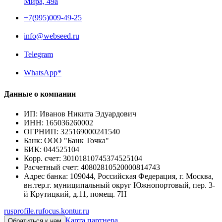
Мира, 49a
+7(995)009-49-25
info@webseed.ru
Telegram
WhatsApp*
Данные о компании
ИП
:
Иванов Никита Эдуардович
ИНН
:
165036260002
ОГРНИП
:
325169000241540
Банк
:
ООО "Банк Точка"
БИК
:
044525104
Корр. счет
:
30101810745374525104
Расчетный счет
:
40802810520000814743
Адрес банка
:
109044, Российская Федерация, г. Москва,
вн.тер.г. муниципальный округ Южнопортовый, пер. 3-
й Крутицкий, д.11, помещ. 7Н
rusprofile.ru
focus.kontur.ru
Карта партнера
Обратиться к нам